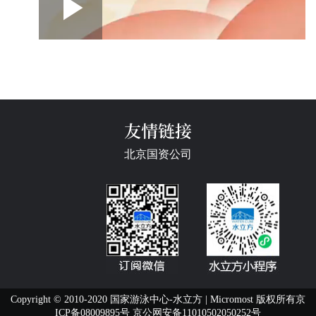
Loaded
:
Play
0:00
/
--:--
Play
Picture-
Mute
Fullscre
in-
Picture
4.32%
Video
友情链接
北京国资公司
Copyright © 2010-2020 国家游泳中心-水立方 | Micromost 版权所有
京
ICP备08009895号
京公网安备11010502050252号