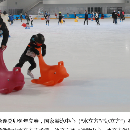
恰逢癸卯兔年立春，国家游泳中心（“水立方”/“冰立方”