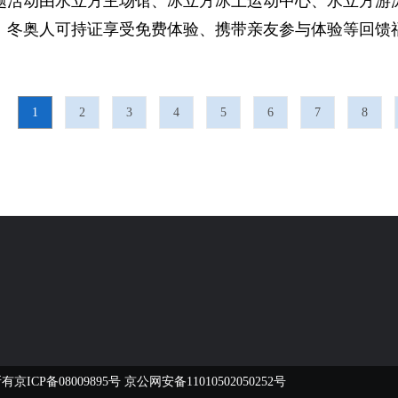
题活动由水立方主场馆、冰立方冰上运动中心、水立方游
。冬奥人可持证享受免费体验、携带亲友参与体验等回馈
1
2
3
4
5
6
7
8
所有
京ICP备08009895号
京公网安备11010502050252号