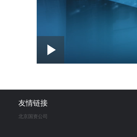
Loaded
:
Play
0:00
/
--:--
Play
2.52%
Video
友情链接
北京国资公司