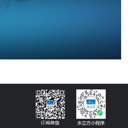
Picture-
Mute
Fullscreen
in-
Picture