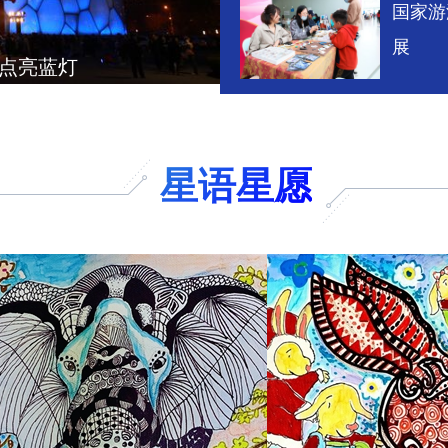
国家游
展
”点亮蓝灯
星语星愿