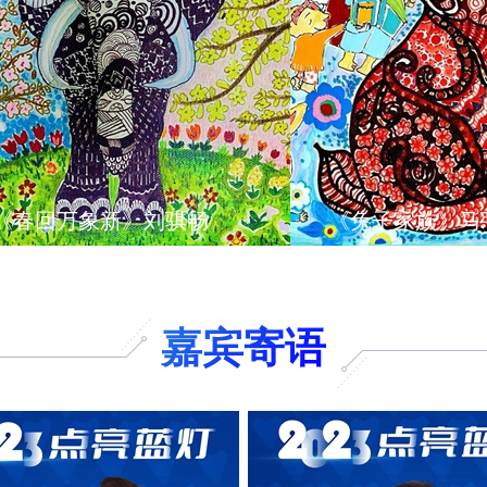
万象新》刘骐畅
《兔子家族》马宇彤
嘉宾寄语