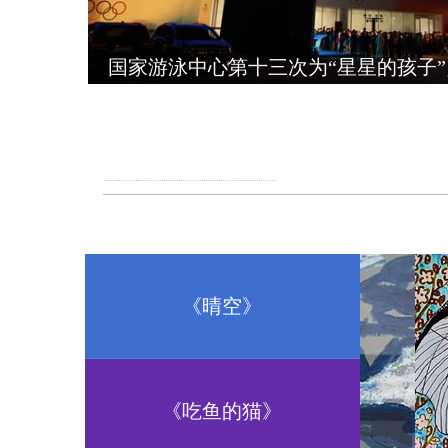
国家游泳中心第十三次为“星星的孩子
《晴空》
《吃鱼的猫》