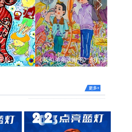
《我和弟弟吹泡泡》彭肖瑜
《炫