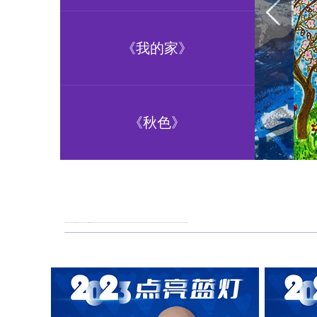
《我的家》
《秋色》
《雪山》武雄豪
《春回