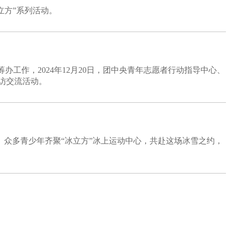
立方”系列活动。
工作，2024年12月20日，团中央青年志愿者行动指导中心、
访交流活动。
行。众多青少年齐聚“冰立方”冰上运动中心，共赴这场冰雪之约，