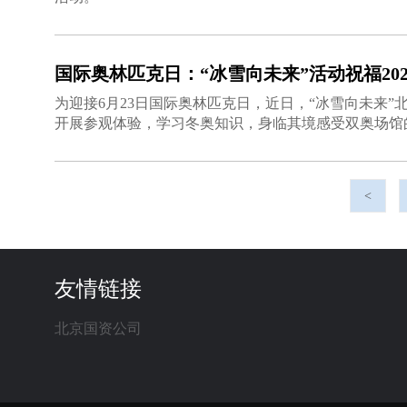
国际奥林匹克日：“冰雪向未来”活动祝福20
为迎接6月23日国际奥林匹克日，近日，“冰雪向未来
开展参观体验，学习冬奥知识，身临其境感受双奥场馆
<
友情链接
北京国资公司