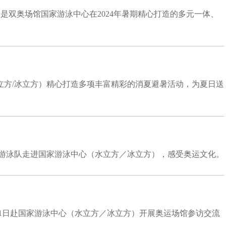
该项目是双奥场馆国家游泳中心在2024年暑期精心打造的多元一体、
立方/冰立方）精心打造多项丰富精彩的消夏避暑活动，为夏日送
学游泳队走进国家游泳中心（水立方／冰立方），感受奥运文化。
1日赴国家游泳中心（水立方／冰立方）开展奥运场馆参访交流