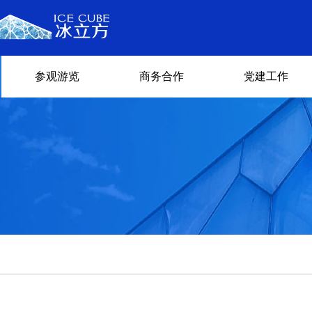
参观游览
商务合作
党建工作