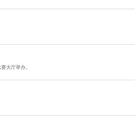
比赛大厅举办。