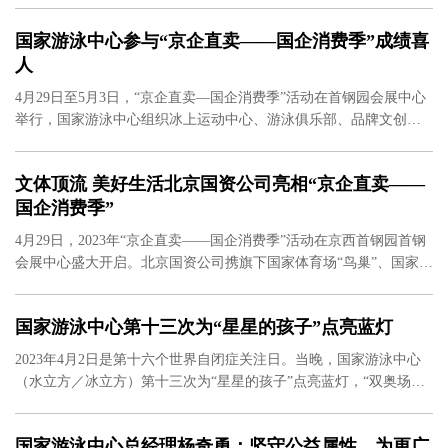
国家游泳中心参与“京企直卖——国企消费季”成绩喜
人
​4月29日至5月3日，“京企直卖—国企消费季”活动在首钢园会展中心
举行，国家游泳中心组织冰上运动中心、游泳俱乐部、品牌文创、
嬉水乐园等多业务板块参与国资公司展台活动，并取得良好业绩。
文体顶流 美好生活北京国资公司亮相“京企直卖——
国企消费季”
4月29日，2023年“京企直卖——国企消费季”活动在京西首钢园首钢
会展中心盛大开启。北京国资公司携旗下国家体育场“鸟巢”、国家游
泳中心“水立方／冰立方”、国家速滑馆“冰丝带”、北演公司、北科建
集团等众多品牌参展。
国家游泳中心第十三次为“星星的孩子”点亮蓝灯
2023年4月2日是第十六个世界自闭症关注日。当晚，国家游泳中心
（水立方／冰立方）第十三次为“星星的孩子”点亮蓝灯，“双奥场
馆”携手社会各界爱心机构和企业，将“公平、公正、团结、奋斗”的
体育精神传递给自闭症群体，并再次通过行动呼吁大家“尊重不同，
国家游泳中心总经理杨奇勇：坚守公益属性，为更广
点亮希望”。