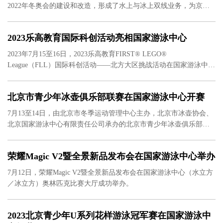
2022年冬奥会的建设和改造，形成了水上与冰上双线业务，为京津
冀地区市民百姓提供体育服务。
2023乐高教育国际科创活动亮相国家游泳中心
2023年7月15至16日，2023乐高教育FIRST® LEGO®
League（FLL）国际科创活动——北方大区挑战活动在国家游泳中心
（水立方／冰立方）多功能厅举办。
北京市青少年冰壶俱乐部联赛在国家游泳中心开赛
7月13至14日，由北京市冬季运动管理中心主办，北京市冰壶协会、
北京国家游泳中心有限责任公司承办的北京市青少年冰壶俱乐部联
赛（第一站）于“冰立方”冰上运动中心顺利举办。
荣耀Magic V2暨全景新品发布会在国家游泳中心举办
​7月12日，荣耀Magic V2暨全景新品发布会在国家游泳中心（水立方
／冰立方）奥林匹克比赛大厅成功举办。
2023北京青少年U系列花样游泳冠军赛在国家游泳中